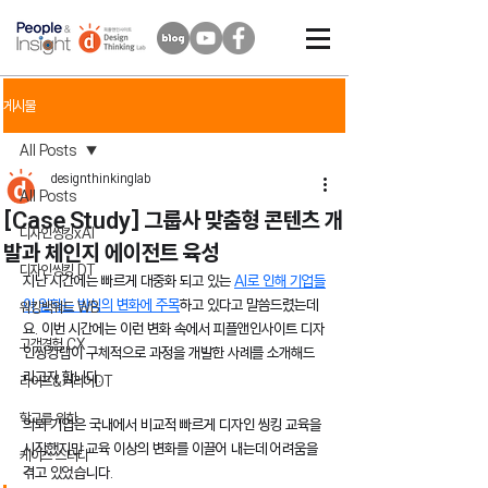
게시물
All Posts
designthinkinglab
All Posts
[Case Study] 그룹사 맞춤형 콘텐츠 개
디자인씽킹xAI
발과 체인지 에이전트 육성
디자인씽킹 DT
지난 시간에는 빠르게 대중화 되고 있는 
AI로 인해 기업들
이 일하는 방식의 변화에 주목
하고 있다고 말씀드렸는데
워킹백워드 WB
요. 이번 시간에는 이런 변화 속에서 피플앤인사이트 디자
고객경험 CX
인씽킹랩이 구체적으로 과정을 개발한 사례를 소개해드
리고자 합니다.
라이프&커리어DT
학교를 위한
의뢰 기업은 국내에서 비교적 빠르게 디자인 씽킹 교육을 
시작했지만 교육 이상의 변화를 이끌어 내는데 어려움을 
케이스 스터디
겪고 있었습니다.