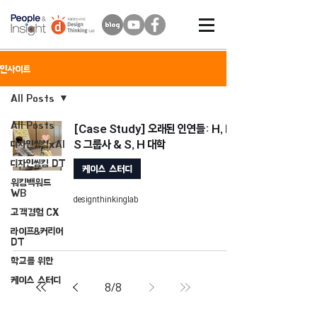
인사이트
All Posts
All Posts
[Case Study] 오래된 인연들: H, L,
S 그룹사 & S, H 대학
디자인씽킹xAI
디자인씽킹 DT
케이스 스터디
워킹백워드
WB
designthinkinglab
고객경험 CX
라이프&커리어
DT
학교를 위한
케이스 스터디
8
/
8