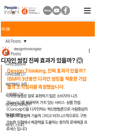
게시물
All Posts
designthinkinglab
All Posts
디자인 씽킹 진짜 효과가 있을까? 🙆
디자인씽킹xAI
Design Thinking, 진짜 효과가 있을까? 
디자인씽킹 DT
IBM이 3년동안 디자인 씽킹을 적용한 기업
워킹백워드 WB
들의 조직성과를 측정했습니다. 
고객경험 CX
디자인 씽킹은 말로 표현하기 힘든 소비자의 니즈
(Needs)를 발굴하여 가치 있는 서비스ㆍ상품 컨셉
라이프&커리어DT
(Concept)을 디자인하는 혁신방법론으로 사람중심의 
학교를 위한
관점으로 출발해 기술적 그리고 비즈니스적으로도 구현 
가능한 지점에서 해결책을 도출하는 창의적 문제해결 프
케이스 스터디
로세스 입니다. 