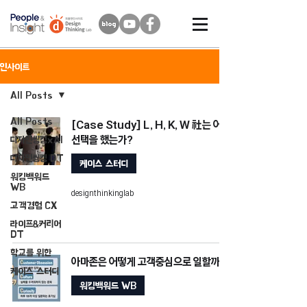
인사이트
All Posts
All Posts
[Case Study] L, H, K, W 社는 어떤
선택을 했는가?
디자인씽킹xAI
디자인씽킹 DT
케이스 스터디
워킹백워드
WB
designthinkinglab
고객경험 CX
라이프&커리어
DT
학교를 위한
아마존은 어떻게 고객중심으로 일할까?
케이스 스터디
워킹백워드 WB