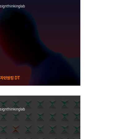
signthinkinglab
자인씽킹 DT
퍼소나 PERSONA
signthinkinglab