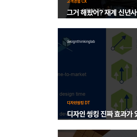
고객경험 CX
그거 해봤어? 재계 신년사
는 경영 키워드
designthinkinglab
디자인씽킹 DT
디자인 씽킹 진짜 효과가 
🙆