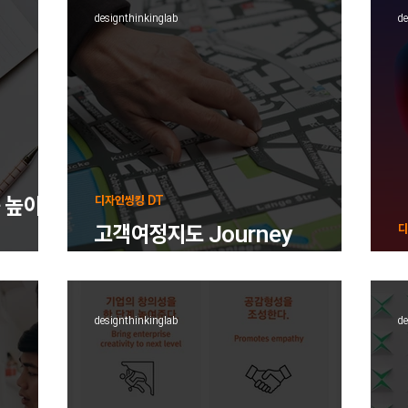
designthinkinglab
de
 높이는
디자인씽킹 DT
고객여정지도 Journey
디
Mapping
designthinkinglab
de