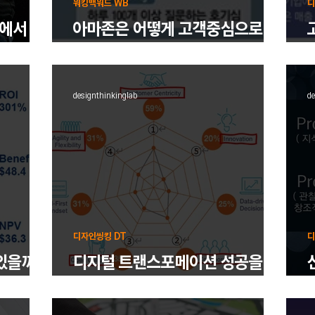
워킹백워드 WB
디
에서 찾
아마존은 어떻게 고객중심으로 일
할까?
designthinkinglab
de
디자인씽킹 DT
디
있을까?
디지털 트랜스포메이션 성공을 위
해