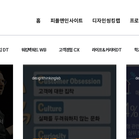
홈
피플앤인사이트
디자인씽킹랩
프
 DT
워킹백워드 WB
고객경험 CX
라이프&커리어DT
학
designthinkinglab
de