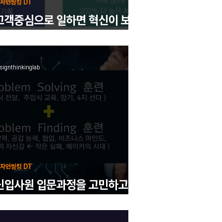
자인씽킹 DT
고객중심으로 일하면 혁신이 보인
다.
signthinkinglab
자인씽킹 DT
신입사원 입문과정을 고민하고 계
신다면