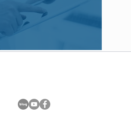
T. 02-556-2976, 2978
E.
edu@pninsight.com
서울시 서초구 신반포로 300, 세창빌딩 3층