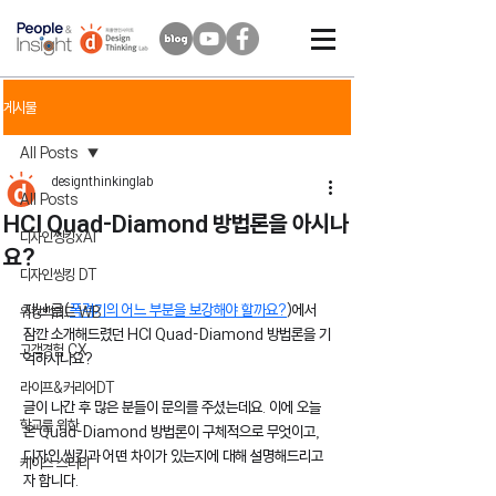
게시물
All Posts
designthinkinglab
All Posts
HCI Quad-Diamond 방법론을 아시나
디자인씽킹xAI
요?
디자인씽킹 DT
지난 글(
폭격기의 어느 부분을 보강해야 할까요?
)에서 
워킹백워드 WB
잠깐 소개해드렸던 HCI Quad-Diamond 방법론을 기
고객경험 CX
억하시나요?
라이프&커리어DT
글이 나간 후 많은 분들이 문의를 주셨는데요. 이에 오늘
학교를 위한
은 Quad-Diamond 방법론이 구체적으로 무엇이고, 
디자인 씽킹과 어떤 차이가 있는지에 대해 설명해드리고
케이스 스터디
자 합니다.