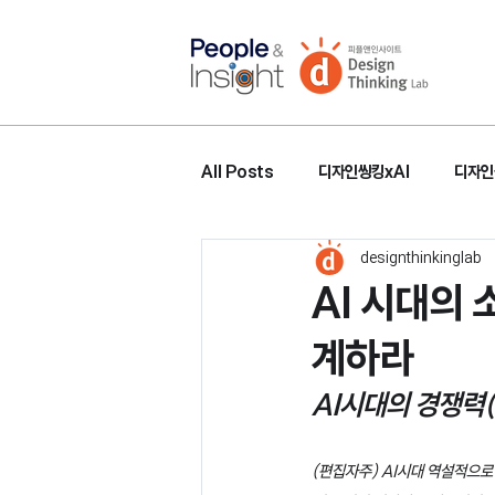
All Posts
디자인씽킹xAI
디자인
designthinkinglab
AI 시대의
계하라
AI시대의 경쟁력(
(편집자주) AI시대 역설적으로