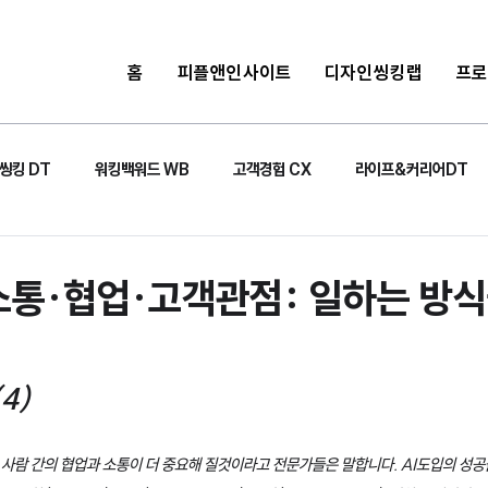
홈
피플앤인사이트
디자인씽킹랩
프
씽킹 DT
워킹백워드 WB
고객경험 CX
라이프&커리어DT
 소통·협업·고객관점: 일하는 방
4)
 사람 간의 협업과 소통이 더 중요해 질것이라고 전문가들은 말합니다. AI도입의 성공