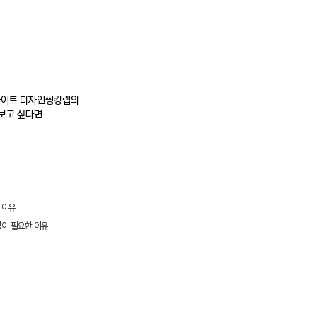
AI가 자동화 못하는 것?✋
AI는
인사이트 디자인씽킹랩의
까?
보고 싶다면
 이유
킹이
필요한 이유