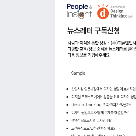
​뉴스레터 구독신청
AI는 협업🤝을 대체하지 않는다.
사람과 지식을 통한 성장 - (주)피플앤
다양한 교육/정보 소식을 뉴스레터로 받아
다음 정보를 기입해주세요.
Sample
신입사원 입문과정에서 디자인
씽킹이
효과적인
디지털
트랜스포메이션
성공을 위해 디자인
씽
Design Thinking,
진짜 효과가 있을까
?
디자인
씽킹으로
어떻게 문제를 해결할까
?
경영전략으로서의
디자인
씽킹
고객중심으로 일하면 혁신이 보인다
.