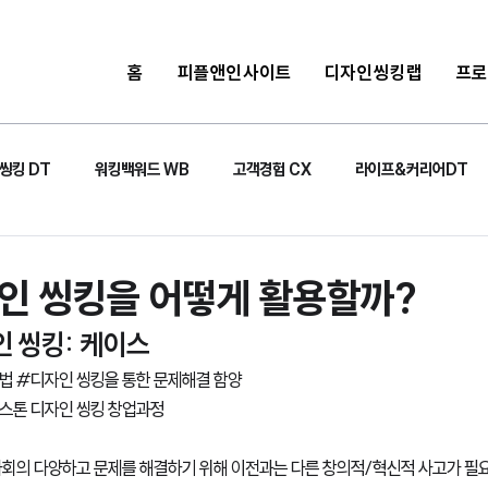
홈
피플앤인사이트
디자인씽킹랩
프
씽킹 DT
워킹백워드 WB
고객경험 CX
라이프&커리어DT
인 씽킹을 어떻게 활용할까?
인 씽킹: 케이스
법 
#디자인
 씽킹을 통한 문제해결 함양 
스톤
 디자인 씽킹 창업과정
사회의 다양하고 문제를 해결하기 위해 이전과는 다른 창의적/혁신적 사고가 필요한