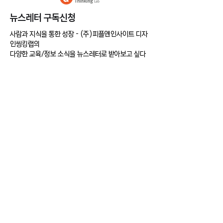
​뉴스레터 구독신청
사람과 지식을 통한 성장 - (주)피플앤인사이트 디자
이해하려 노력하자: 고객, 맥락 그
비즈니스 혁신을 위한 
인씽킹랩의
리고 비즈니스
드세트
다양한 교육/정보 소식을 뉴스레터로 받아보고 싶다
면
다음 정보를 기입해주세요.