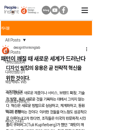
게시물
All Posts
designthinkinglab
All Posts
패턴이 깨질 때 새로운 세계가 드러난다
디자인씽킹xAI
디자인 
씽킹의 응용은 곧 전략적 혁신을 
디자인씽킹 DT
위한 것이다.
워킹백워드 WB
고객경험 CX
혁신 경영은 새로운 제품이나 서비스
, 브랜드 확장, 기술
적 발명, 혹은 새로운 것을 기획하는 데에서 그치지 않는
라이프&커리어DT
다. 혁신은 새로운 방법으로 상상하고, 체계화하고, 동원
학교를 위한
하고, 경쟁하는 것이다. 이러한 것들을 어느정도 성공적으
로 이루어내고자 한다면, 조직들은 미국의 반문화적 시인 
케이스 스터디
툴리 쿠퍼버그(Tuli Kupferberg)가 했던 “패턴이 깨