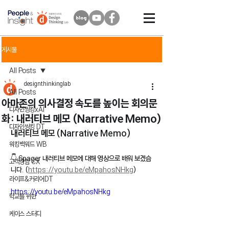
게시물
All Posts
designthinkinglab
All Posts
아마존의 의사결정 속도를 높이는 회의문
디자인씽킹xAI
화: 내러티브 메모 (Narrative Memo)
디자인씽킹 DT
내러티브 메모 (Narrative Memo)
워킹백워드 WB
👇
6pager 내러티브 메모에 대해 영상으로 배워 보겠습
고객경험 CX
니다. (
https://youtu.be/eMpahosNHkg
)
라이프&커리어DT
https://youtu.be/eMpahosNHkg
학교를 위한
케이스 스터디