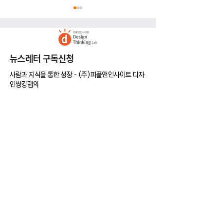
​뉴스레터 구독신청
사람과 지식을 통한 성장 - (주)피플앤인사이트 디자
아마존식 아이디어 회의 - 브레인
효율적 회의방법 aka
인씽킹랩의
스토밍 5가지 규칙
례 탐구
다양한 교육/정보 소식을 뉴스레터로 받아보고 싶다
면
다음 정보를 기입해주세요.