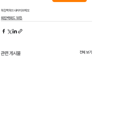
워킹백워드
내러티브메모
워킹백워드 WB
전체 보기
관련 게시물