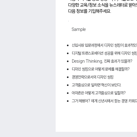
다양한 교육/정보 소식을 뉴스레터로 받아
다음 정보를 기입해주세요.
Sample
신입사원 입문과정에서 디자인
씽킹이
효과적인
디지털
트랜스포메이션
성공을 위해 디자인
씽
Design Thinking,
진짜 효과가 있을까
?
디자인
씽킹으로
어떻게 문제를 해결할까
?
경영전략으로서의
디자인
씽킹
고객중심으로 일하면 혁신이 보인다
.
아마존은 어떻게 고객중심으로 일할까
?
그거 해봤어? 재계 신년사에서 찾는 경영 키워