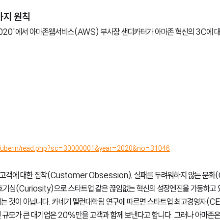
가지 원칙
2020'에서 아마존웹서비스(AWS) 부사장 샌디카터가 아마존 혁신의 3C에 
kr/uberin/read.php?sc=30000001&year=2020&no=31046
고객에 대한 집착(Customer Obsession), 실패를 두려워하지 않는 문화(Cu
호기심(Curiosity)으로 스타트업 같은 끊임없는 혁신의 성장엔진을 가동하고 
되는 것이 아닙니다. 카네기 멜런대학팀 연구에 따르면 스타트업 최고경영자(CE
면 규모가 큰 대기업은 20%만을 고객과 함께 보낸다고 합니다. 그러나 아마존