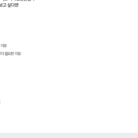
보고 싶다면
 이유
킹이
필요한 이유
드