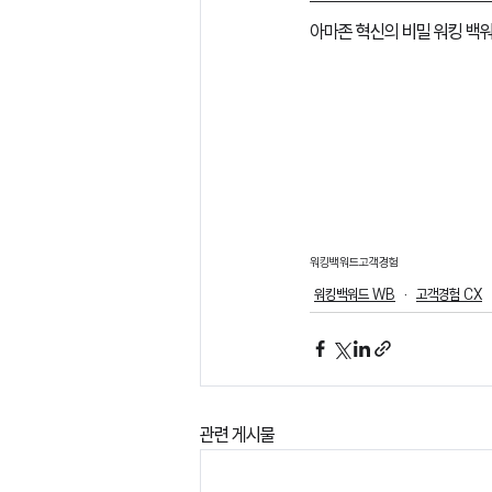
아마존 혁신의 비밀 워킹 백
워킹백워드
고객경험
워킹백워드 WB
고객경험 CX
관련 게시물