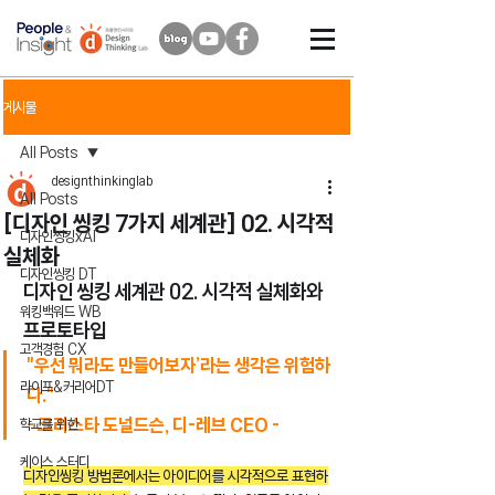
게시물
All Posts
designthinkinglab
All Posts
[디자인 씽킹 7가지 세계관] 02. 시각적
디자인씽킹xAI
실체화
디자인씽킹 DT
디자인 씽킹 세계관 02. 시각적 실체화와 
워킹백워드 WB
프로토타입
고객경험 CX
"우선 뭐라도 만들어보자’라는 생각은 위험하
라이프&커리어DT
다." 
- 크리스타 도널드슨, 디-레브 CEO -
학교를 위한
케이스 스터디
디자인씽킹 방법론에서는 아이디어를 시각적으로 표현하